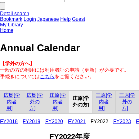
Detail search
Bookmark
Login
Japanese
Help
Guest
My Library
Home
Annual Calendar
【学外の方へ】
一般の方の利用には利用者証の申請（更新）が必要です。
手続きについては
こちら
をご覧ください。
広島[学
広島[学
庄原[学
三原[学
三原[学
庄原[学
内者
外の
内者
内者
外の
外の方]
用]
方]
用]
用]
方]
FY2018
FY2019
FY2020
FY2021
FY2022
FY2023
F
FY2022年度