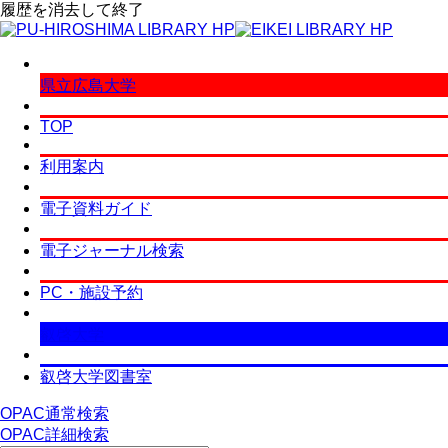
履歴を消去して終了
県立広島大学
TOP
利用案内
電子資料ガイド
電子ジャーナル検索
PC・施設予約
叡啓大学
叡啓大学図書室
OPAC通常検索
OPAC詳細検索