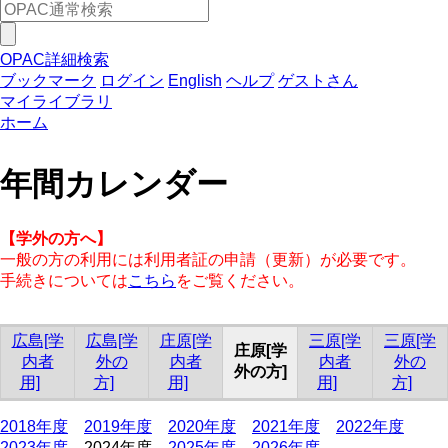
OPAC詳細検索
ブックマーク
ログイン
English
ヘルプ
ゲストさん
マイライブラリ
ホーム
年間カレンダー
【学外の方へ】
一般の方の利用には利用者証の申請（更新）が必要です。
手続きについては
こちら
をご覧ください。
広島[学
広島[学
庄原[学
三原[学
三原[学
庄原[学
内者
外の
内者
内者
外の
外の方]
用]
方]
用]
用]
方]
2018年度
2019年度
2020年度
2021年度
2022年度
2023年度
2024年度
2025年度
2026年度