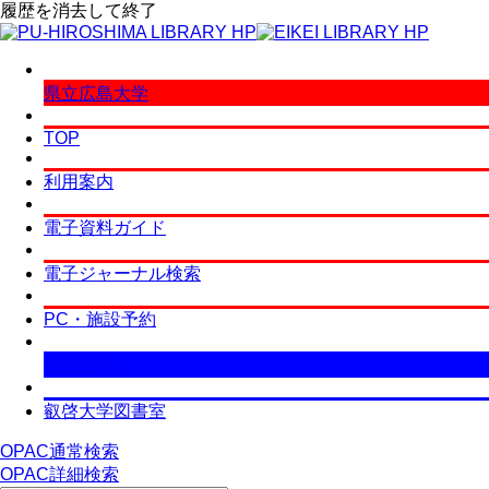
履歴を消去して終了
県立広島大学
TOP
利用案内
電子資料ガイド
電子ジャーナル検索
PC・施設予約
叡啓大学
叡啓大学図書室
OPAC通常検索
OPAC詳細検索