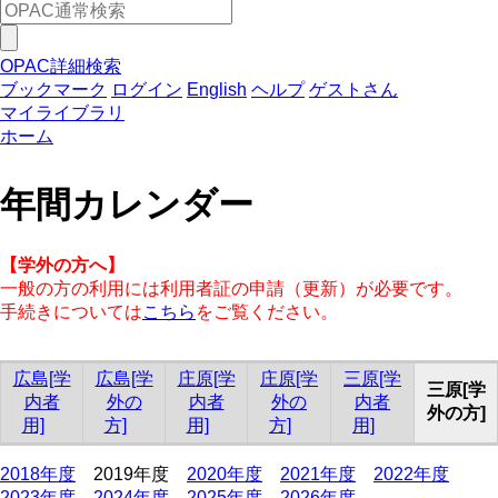
OPAC詳細検索
ブックマーク
ログイン
English
ヘルプ
ゲストさん
マイライブラリ
ホーム
年間カレンダー
【学外の方へ】
一般の方の利用には利用者証の申請（更新）が必要です。
手続きについては
こちら
をご覧ください。
広島[学
広島[学
庄原[学
庄原[学
三原[学
三原[学
内者
外の
内者
外の
内者
外の方]
用]
方]
用]
方]
用]
2018年度
2019年度
2020年度
2021年度
2022年度
2023年度
2024年度
2025年度
2026年度