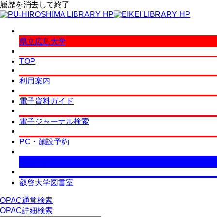
履歴を消去して終了
県立広島大学
TOP
利用案内
電子資料ガイド
電子ジャーナル検索
PC・施設予約
叡啓大学
叡啓大学図書室
OPAC通常検索
OPAC詳細検索