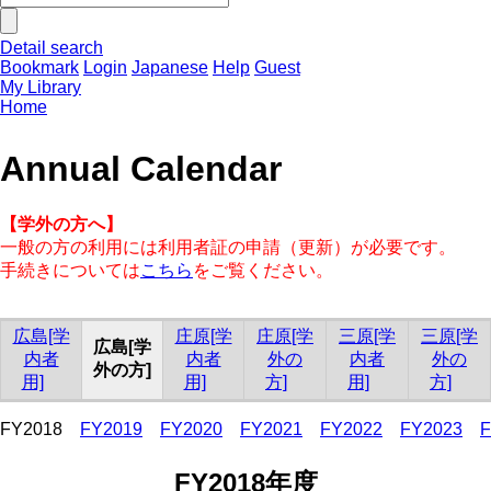
Detail search
Bookmark
Login
Japanese
Help
Guest
My Library
Home
Annual Calendar
【学外の方へ】
一般の方の利用には利用者証の申請（更新）が必要です。
手続きについては
こちら
をご覧ください。
広島[学
庄原[学
庄原[学
三原[学
三原[学
広島[学
内者
内者
外の
内者
外の
外の方]
用]
用]
方]
用]
方]
FY2018
FY2019
FY2020
FY2021
FY2022
FY2023
F
FY2018年度