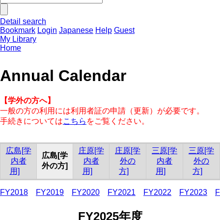
Detail search
Bookmark
Login
Japanese
Help
Guest
My Library
Home
Annual Calendar
【学外の方へ】
一般の方の利用には利用者証の申請（更新）が必要です。
手続きについては
こちら
をご覧ください。
広島[学
庄原[学
庄原[学
三原[学
三原[学
広島[学
内者
内者
外の
内者
外の
外の方]
用]
用]
方]
用]
方]
FY2018
FY2019
FY2020
FY2021
FY2022
FY2023
F
FY2025年度